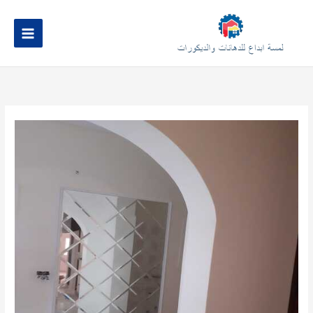
خطي
لى
لمحتوى