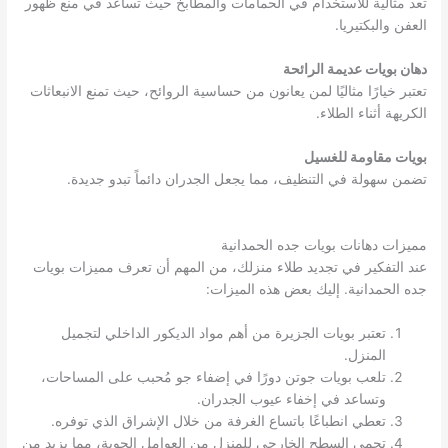
تعد مثالية للاستخدام في الحمامات والمطابخ حيث تساعد في منع ظهور
العفن والبكتيريا.
دهان بويات عديمة الرائحة
تعتبر خيارًا مثاليًا لمن يعانون من حساسية الروائح، حيث تمنع الانبعاثات
الكريهة أثناء الطلاء.
بويات مقاومة للغسيل
تضمن سهولة في التنظيف، مما يجعل الجدران دائماً تبدو جديدة.
مميزات دهانات بويات جده الحمدانية
عند التفكير في تجديد طلاء منزلك، من المهم أن تعرف مميزات بويات
جده الحمدانية. إليك بعض هذه الميزات:
تعتبر بويات الجزيرة من أهم مواد الديكور الداخلي لتجميل
المنزل.
تلعب بويات جوتن دورًا في إضفاء جو مُحبب على المساحات،
وتساعد في إخفاء عيوب الجدران.
تعطي انطباعًا باتساع الغرفة من خلال الإشراق الذي توفره.
تحمي السطح الخارجي للمنزل من العوامل الجوية، مما يزيد من