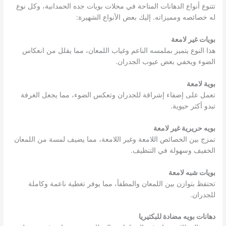
تتنوع أنواع الدهانات المتاحة في محلات بويات جده الحمدانية، وكل نوع
له خصائصه ومميزاته. إليك بعض الأنواع الشهيرة:
بويات غير لامعة
هذا النوع يتميز بملمسه الناعم وغياب اللمعان، مما يقلل من انعكاس
الضوء ويخفي بعض عيوب الجدران.
بوية لامعة
تعمل على إضفاء إشراقة للجدران وتعكس الضوء، مما يجعل الغرفة
تبدو أكثر حيوية.
بويه حريرية غير لامعة
تمزج بين الخصائص اللامعة وغير اللامعة، مما يضيف لمسة من اللمعان
الخفيف وسهولة في التنظيف.
بويات شبه لامعة
تحتفظ بتوازن بين اللمعان والمطفأ، مما يوفر تغطية ناعمة وكاملة
للجدران.
دهانات بويه مضادة للبكتيريا