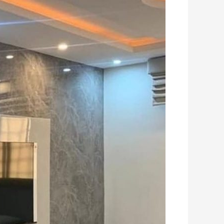
شاشات
بديل
الرخام
والخشب
جدة