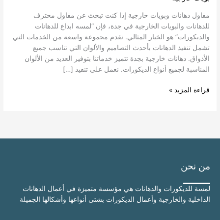
مقاول دهانات وبويات خارجية إذا كنت تبحث عن مقاول محترف
للدهانات والبويات الخارجية في جدة، فإن “لمسه ابداع للدهانات
والديكورات” هو الخيار المثالي. نقدم مجموعة واسعة من الخدمات التي
تشمل تنفيذ الدهانات بأحدث التصاميم والألوان التي تناسب جميع
الأذواق. دهانات خارجية بجدة تتميز خدماتنا بتوفير العديد من الألوان
المناسبة لجميع أنواع الديكورات. نعمل على تنفيذ […]
قراءة المزيد »
من نحن
لمسة للديكورات والدهانات هي مؤسسة متميزة في أعمال الدهانات
الداخلية والخارجية وأعمال الديكورات بشتى أنواعها وأشكالها الجميلة