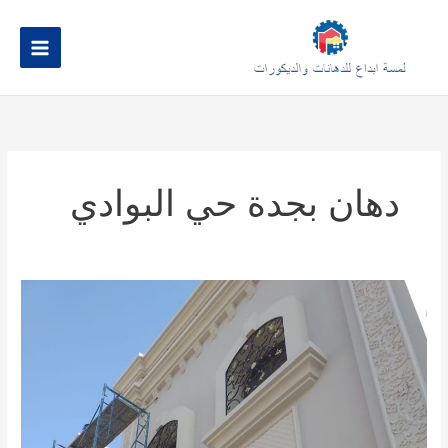
خطي
لى
لمحتوى
دهان بجدة حي البوادي
مقاول
دهانات
وبويات
خارجية
في
جدة