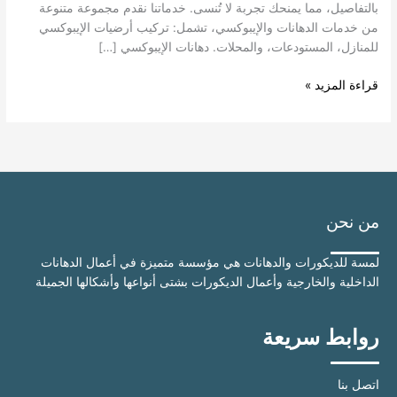
بالتفاصيل، مما يمنحك تجربة لا تُنسى. خدماتنا نقدم مجموعة متنوعة
من خدمات الدهانات والإيبوكسي، تشمل: تركيب أرضيات الإيبوكسي
للمنازل، المستودعات، والمحلات. دهانات الإيبوكسي […]
قراءة المزيد »
من نحن
لمسة للديكورات والدهانات هي مؤسسة متميزة في أعمال الدهانات
الداخلية والخارجية وأعمال الديكورات بشتى أنواعها وأشكالها الجميلة
روابط سريعة
اتصل بنا